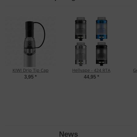
KIWI Drip Tip Cap
Hellvape - 424 RTA
G
3,95
*
44,95
*
News