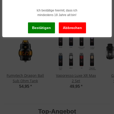
Ich bestätige hiermit, dass ich
Neu im Sortiment
mindestens 18 Jahre alt bin!
Fumytech Dragon Ball
Vaporesso Luxe XR Max
G
Sub Ohm Tank
2 Set
54,95
*
49,95
*
Top-Angebot