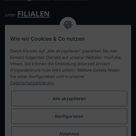
FILIALEN
unter
.
Wir freuen uns auf Euren Besuch. Bitte beachtet die
ausgehängten Hygiene Vorschriften.
Wie wir Cookies & Co nutzen
Ihre persönliche Seite
Durch Klicken auf „Alle akzeptieren“ gestatten Sie den
Einsatz folgender Dienste auf unserer Website: YouTube,
Kontaktdaten
Vimeo. Sie können die Einstellung jederzeit ändern
(Fingerabdruck-Icon links unten). Weitere Details finden
Sie unter
Konfigurieren
und in unserer
tweet
Datenschutzerklärung
.
teilen
teilen
Alle akzeptieren
Info
Konfigurieren
Vertrag widerrufen
* Alle Preise inkl. gesetzlicher USt., zzgl.
Versand
Ablehnen